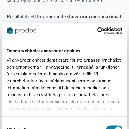
sina projekt utan att tekniken tar över rummet.
Resultatet: Ett Imponerande showroom med maximalt
värde och minimal synlighet av teknik
Genom att implementera stora digital signage-skärmar
som visar Vecturas rullande projekt skapas en visuell
kraft som fångar uppmärksamheten från både
Denna webbplats använder cookies
förbipasserande och besökande. Övrig teknik, som
Vi använder enhetsidentifierare för att anpassa innehållet
behövs men inte bör synas, är diskret integrerad och
och annonserna till användarna, tillhandahålla funktioner
nästan osynlig, vilket bevarar den exklusiva miljön.
för sociala medier och analysera vår trafik. Vi
vidarebefordrar även sådana identifierare och annan
Samtidigt har Vectura full kontroll över att uppdatera
information från din enhet till de sociala medier och
skärminnehållet på distans med hjälp av PLAYipps
annons- och analysföretag som vi samarbetar med.
digtal signage mjukvara, vilket gör det flexibelt och
Dessa kan i sin tur kombinera informationen med annan
effektivt för dem att hantera showroomet utan att
information som du har tillhandahållit eller som de har
behöva vara på plats.
samlat in när du har använt deras tjänster.
Samtyckesval