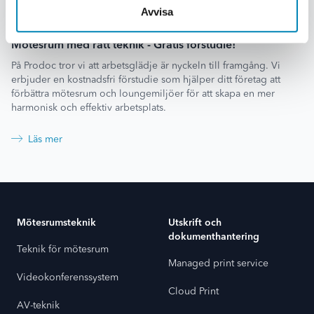
Avvisa
Mötesrum med rätt teknik - Gratis förstudie!
På Prodoc tror vi att arbetsglädje är nyckeln till framgång. Vi
erbjuder en kostnadsfri förstudie som hjälper ditt företag att
förbättra mötesrum och loungemiljöer för att skapa en mer
harmonisk och effektiv arbetsplats.
Läs mer
Footer
Mötesrumsteknik
Utskrift och
dokumenthantering
Teknik för mötesrum
Managed print service
Videokonferenssystem
Cloud Print
AV-teknik