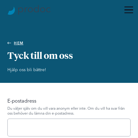
HEM
Tyck till om oss
Hjälp oss bli bättre!
E-postadress
Du väljer själv om du vill vara anonym eller inte. Om du vill ha svar från
oss behöver du lämna din e-postadress.