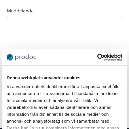
Meddelande
Denna webbplats använder cookies
Use setting
Bekräfta att du tagit del av vår
integritetspolicy
Vi använder enhetsidentifierare för att anpassa innehållet
och annonserna till användarna, tillhandahålla funktioner
för sociala medier och analysera vår trafik. Vi
Skicka
vidarebefordrar även sådana identifierare och annan
information från din enhet till de sociala medier och
annons- och analysföretag som vi samarbetar med.
Dessa kan i sin tur kombinera informationen med annan